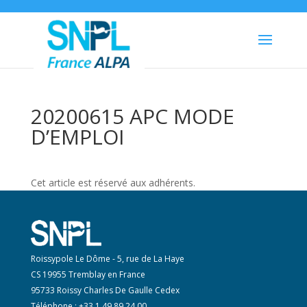
20200615 APC MODE
D’EMPLOI
Cet article est réservé aux adhérents.
Roissypole Le Dôme - 5, rue de La Haye
CS 19955 Tremblay en France
95733 Roissy Charles De Gaulle Cedex
Téléphone : +33 1 49 89 24 00