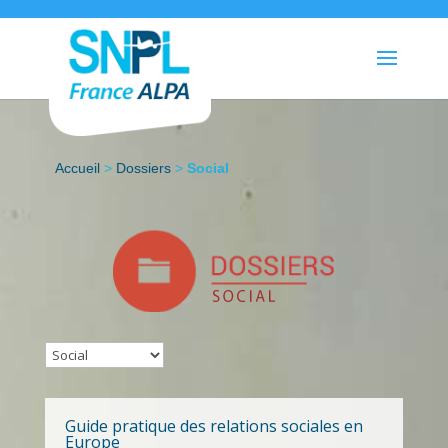
Accueil
>
Dossiers
>
Social
Guide pratique des relations sociales en
Europe