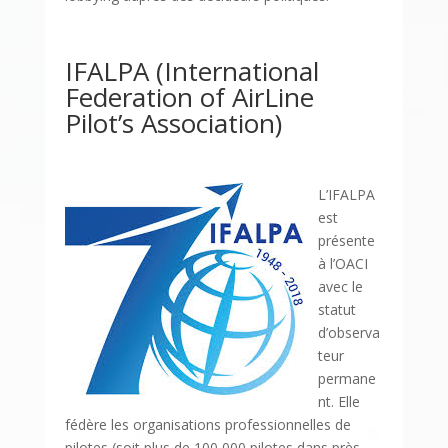
IFALPA (International
Federation of AirLine
Pilot’s Association)
L’IFALPA
est
présente
à l’OACI
avec le
statut
d’observa
teur
permane
nt. Elle
fédère les organisations professionnelles de
pilotes (soit plus de 100 000 pilotes dans près