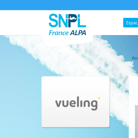
Espac
Acc