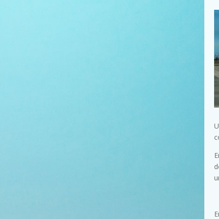
U
c
E
d
u
E