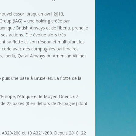
nouvel essor lorsqu’en avril 2013,
s Group (IAG) – une holding créée par
tannique British Airways et de l’Iberia, prend le
ses actions. Elle évolue alors très
 sa flotte et son réseau et multipliant les
e code avec des compagnies partenaires
, Iberia, Qatar Airways ou American Airlines.
puis une base à Bruxelles. La flotte de la
’Europe, l’Afrique et le Moyen-Orient. 67
e de 22 bases (8 en dehors de l’Espagne) dont
70 A320-200 et 18 A321-200. Depuis 2018, 22