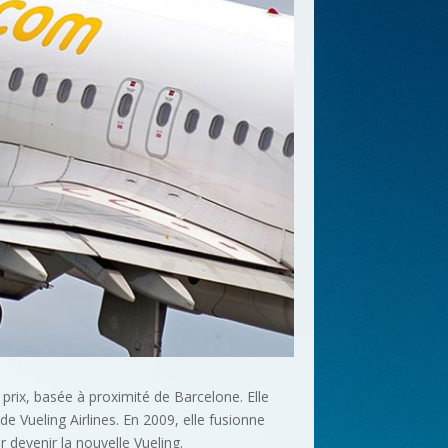
rix, basée à proximité de Barcelone. Elle
e Vueling Airlines. En 2009, elle fusionne
devenir la nouvelle Vueling.