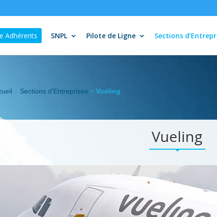
e Adhérents
SNPL
Pilote de Ligne
Sections d’Entrepr
ueil
>
Sections d’Entreprises
>
Vueling
Vueling