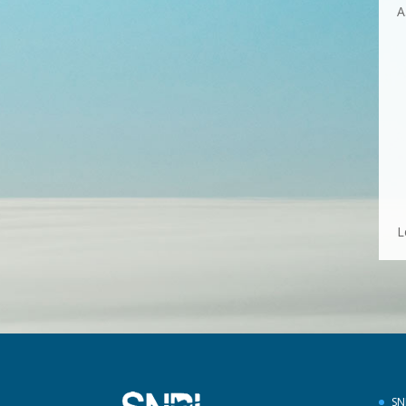
A
L
SN