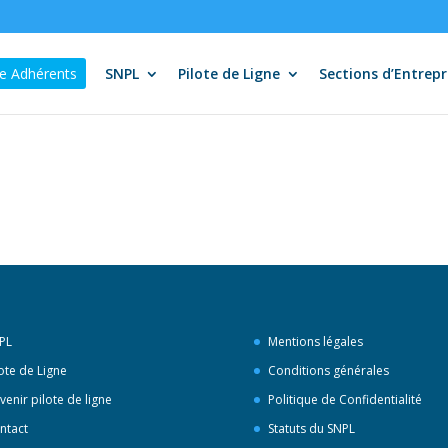
e Adhérents
SNPL
Pilote de Ligne
Sections d’Entrepr
PL
Mentions légales
lote de Ligne
Conditions générales
venir pilote de ligne
Politique de Confidentialité
ntact
Statuts du SNPL