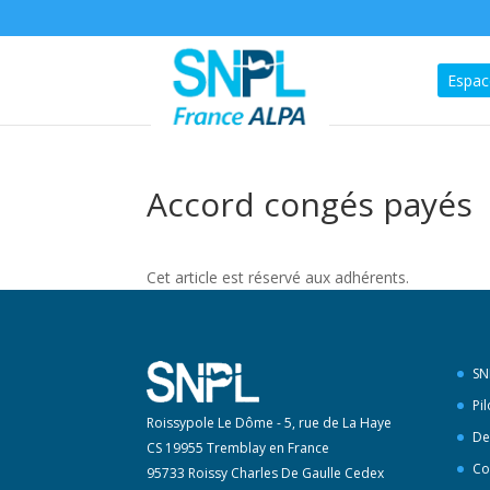
Espac
Accord congés payés
Cet article est réservé aux adhérents.
SN
Pi
Roissypole Le Dôme - 5, rue de La Haye
De
CS 19955 Tremblay en France
Co
95733 Roissy Charles De Gaulle Cedex