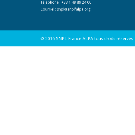
Téléphone : +33 1 49 89 24 00
Courriel :
snpl@snplfalpa.org
© 2016 SNPL France ALPA tous droits réservés - 