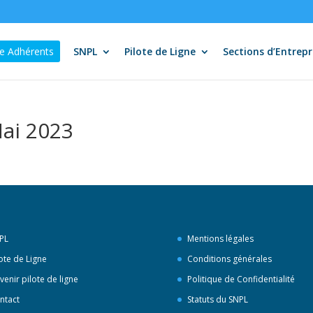
e Adhérents
SNPL
Pilote de Ligne
Sections d’Entrepr
Mai 2023
PL
Mentions légales
lote de Ligne
Conditions générales
venir pilote de ligne
Politique de Confidentialité
ntact
Statuts du SNPL