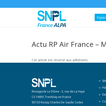
Espac
Actu RP Air France – 
Cet article est réservé aux adhérents.
SN
Pi
Roissypole Le Dôme - 5, rue de La Haye
De
CS 19955 Tremblay en France
Co
95733 Roissy Charles De Gaulle Cedex