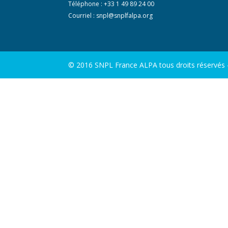
Téléphone : +33 1 49 89 24 00
Courriel :
snpl@snplfalpa.org
© 2016 SNPL France ALPA tous droits réservés - 