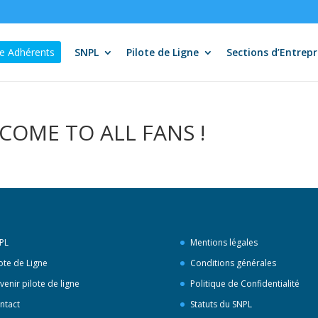
e Adhérents
SNPL
Pilote de Ligne
Sections d’Entrepr
LCOME TO ALL FANS !
PL
Mentions légales
lote de Ligne
Conditions générales
venir pilote de ligne
Politique de Confidentialité
ntact
Statuts du SNPL