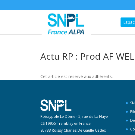
Espac
Actu RP : Prod AF WE
Cet article est réservé aux adhérents.
SN
Pi
Roissypole Le Dôme - 5, rue de La Haye
De
CS 19955 Tremblay en France
Co
95733 Roissy Charles De Gaulle Cedex