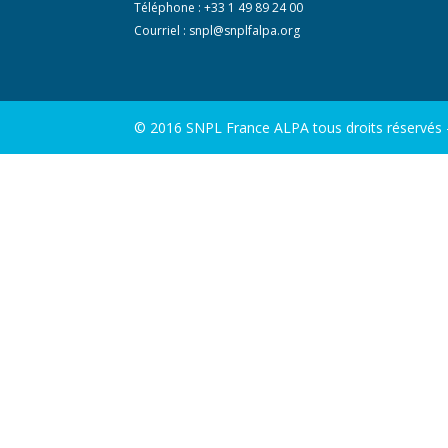
Téléphone : +33 1 49 89 24 00
Courriel :
snpl@snplfalpa.org
© 2016 SNPL France ALPA tous droits réservés - 