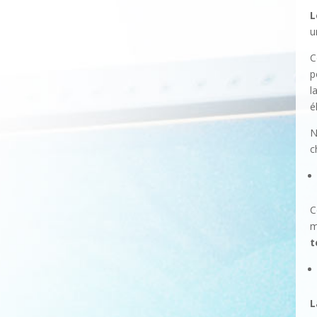
L
u
C
p
l
é
N
c
C
m
t
L