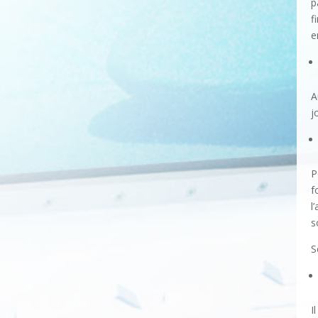
p
f
e
A
j
P
f
l
s
S
I