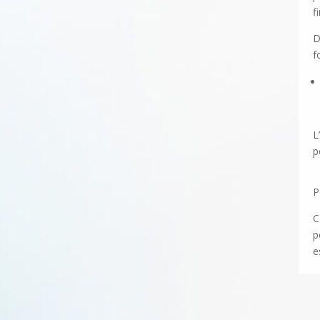
f
D
f
L
p
P
C
p
e