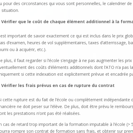
u pour des circonstances qui vous sont personnelles, le calendrier de
a situation.
Vérifier que le coût de chaque élément additionnel à la form
l est important de savoir exactement ce qui est inclus dans le prix globa
rais d’examen, heures de vol supplémentaires, taxes d’atterrissage, 
ourni ou à acquérir, etc.).
e plus, il faut regarder si l’école s’engage à ne pas augmenter les pri
ventuellement des coûts d’éléments additionnels dont l’ATO n’a pas la 
niquement si cette indexation est explicitement prévue et encadrée pa
Vérifier les frais prévus en cas de rupture du contrat
Si cette rupture est du fait de l’école ou complètement indépendante d
inancière ne doit peser sur l’élève. De plus, doit être prévu le re
ont les prestations n’ont pas été réalisées.
n cas de retard trop important de la formation imputable à l’école (> 5
ourra rompre son contrat de formation sans frais, et obtenir sur pr