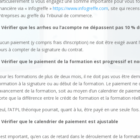
articulièrement si vous engagez une somme importante pour vous form
inancière via « Infogreffe »
https://www.infogreffe.com
, site qui rece
ntreprises au greffe du Tribunal de commerce.
Vérifier que les arrhes ou l’acompte ne dépassent pas 10 % 
ucun paiement (y compris frais d’inscription) ne doit être exigé avant l’
ours à compter de la signature du contrat.
Vérifier que le paiement de la formation est progressif et no
our les formations de plus de deux mois, il ne doit pas vous être dema
ormation à la signature ou au début de la formation. Le paiement ne d
’avancement de la formation, soit au moyen d’un calendrier de paiemen
orte que la différence entre le crédit de formation et la formation ré
eul, l’ATPL théorique pourrait, quant à lui, être payé en une seule fois.
Vérifier que le calendrier de paiement est ajustable
l est important, qu’en cas de retard dans le déroulement de la format