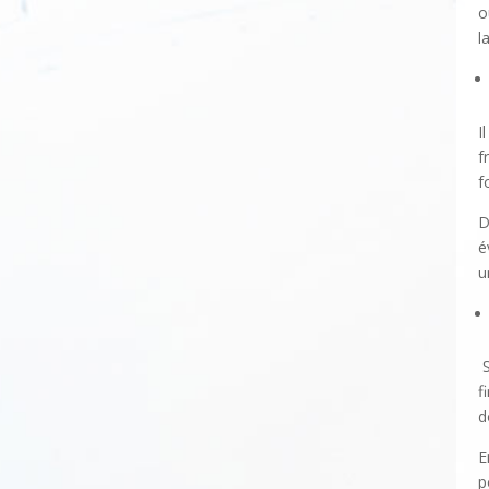
o
l
I
f
f
D
é
u
f
d
E
p