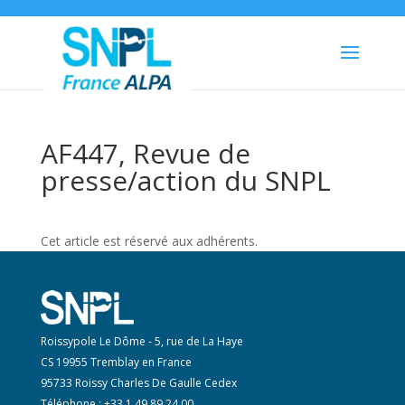
AF447, Revue de
presse/action du SNPL
Cet article est réservé aux adhérents.
Roissypole Le Dôme - 5, rue de La Haye
CS 19955 Tremblay en France
95733 Roissy Charles De Gaulle Cedex
Téléphone : +33 1 49 89 24 00