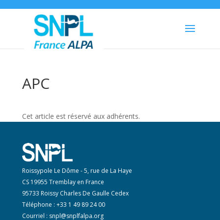
APC
Cet article est réservé aux adhérents.
Roissypole Le Dôme - 5, rue de La Haye
CS 19955 Tremblay en France
95733 Roissy Charles De Gaulle Cedex
Téléphone : +33 1 49 89 24 00
Courriel :
snpl@snplfalpa.org