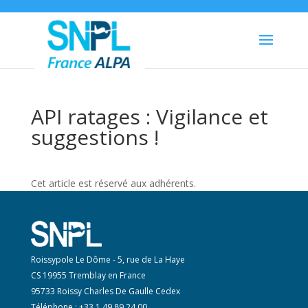
API ratages : Vigilance et
suggestions !
Cet article est réservé aux adhérents.
Roissypole Le Dôme - 5, rue de La Haye
CS 19955 Tremblay en France
95733 Roissy Charles De Gaulle Cedex
Téléphone : +33 1 49 89 24 00