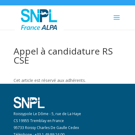
Appel à candidature RS
CSE
Cet article est réservé aux adhérents.
Roissypole Le Dôme - 5, rue de La Haye
CS 19955 Tremblay en France
95733 Roissy Charles De Gaulle Cedex
Téléphone : +33 1 49 89 24 00