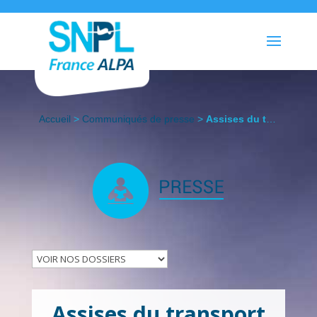
Accueil
>
Communiqués de presse
>
Assises du transport aérien : L’occasion immanquable de relever le pavillon français
Assises du transport