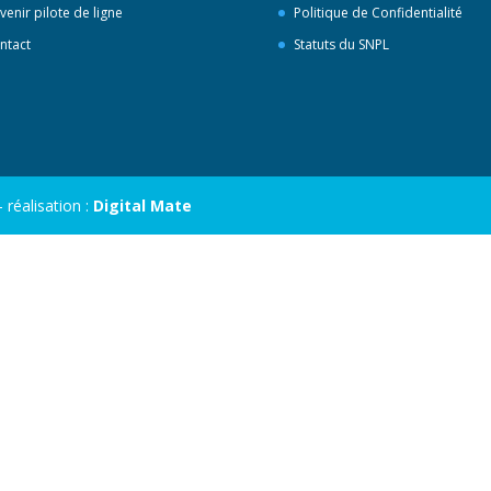
venir pilote de ligne
Politique de Confidentialité
ntact
Statuts du SNPL
réalisation :
Digital Mate