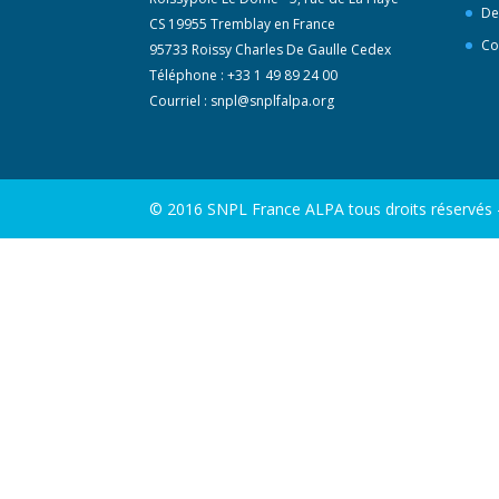
De
CS 19955 Tremblay en France
Co
95733 Roissy Charles De Gaulle Cedex
Téléphone : +33 1 49 89 24 00
Courriel :
snpl@snplfalpa.org
© 2016 SNPL France ALPA tous droits réservés - 