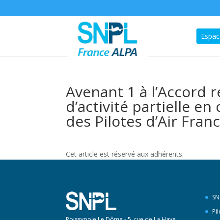
Espac
Avenant 1 à l’Accord re
d’activité partielle en
des Pilotes d’Air Fran
Cet article est réservé aux adhérents.
SN
Pi
Roissypole Le Dôme - 5, rue de La Haye