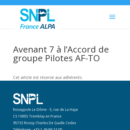
Avenant 7 à l’Accord de
groupe Pilotes AF-TO
Cet article est réservé aux adhérents.
Roissypole Le Dôme - 5, rue de La Haye
CS 19955 Tremblay en France
95733 Roissy Charles De Gaulle Cedex
Téléphone : +33 1 49 89 24 00