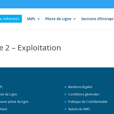
e Adhérents
SNPL
Pilote de Ligne
Sections d’Entrepr
e 2 – Exploitation
PL
Mentions légales
lote de Ligne
Conditions générales
venir pilote de ligne
Politique de Confidentialité
ntact
Statuts du SNPL