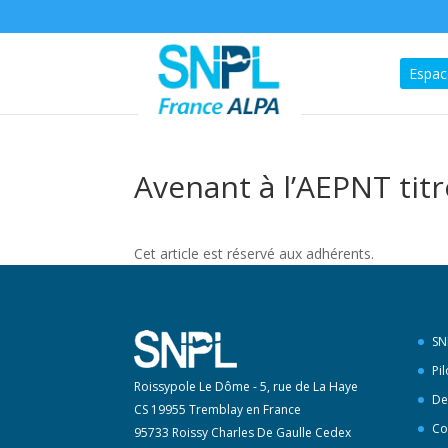
Espac
Avenant à l’AEPNT titr
Cet article est réservé aux adhérents.
SN
Pi
Roissypole Le Dôme - 5, rue de La Haye
De
CS 19955 Tremblay en France
Co
95733 Roissy Charles De Gaulle Cedex