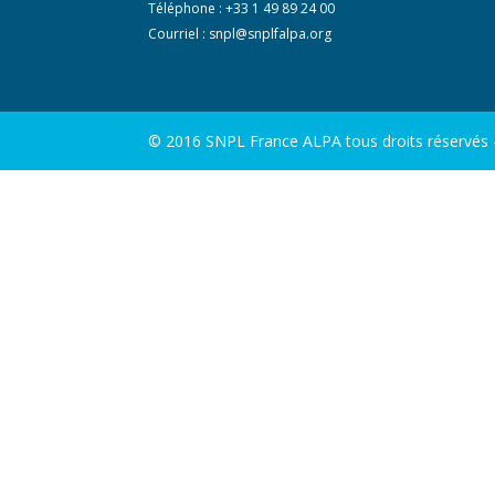
Téléphone : +33 1 49 89 24 00
Courriel :
snpl@snplfalpa.org
© 2016 SNPL France ALPA tous droits réservés - 