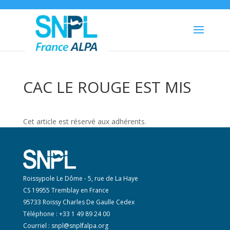
CAC LE ROUGE EST MIS
Cet article est réservé aux adhérents.
Roissypole Le Dôme - 5, rue de La Haye
CS 19955 Tremblay en France
95733 Roissy Charles De Gaulle Cedex
Téléphone : +33 1 49 89 24 00
Courriel :
snpl@snplfalpa.org