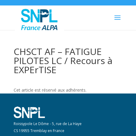
CHSCT AF – FATIGUE
PILOTES LC / Recours à
EXPErTISE
Cet article est réservé aux adhérents.
Roissypole Le Dôme - 5, rue de La Haye
CS 19955 Tremblay en France