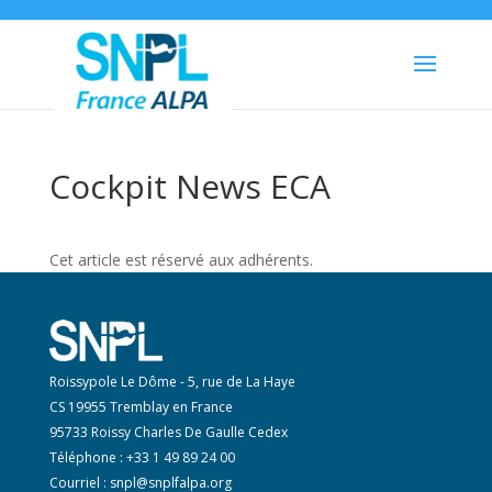
Cockpit News ECA
Cet article est réservé aux adhérents.
Roissypole Le Dôme - 5, rue de La Haye
CS 19955 Tremblay en France
95733 Roissy Charles De Gaulle Cedex
Téléphone : +33 1 49 89 24 00
Courriel :
snpl@snplfalpa.org