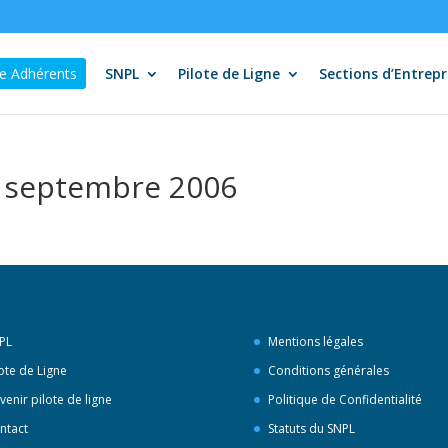
e Adhérents
SNPL
Pilote de Ligne
Sections d’Entrepr
e septembre 2006
PL
Mentions légales
lote de Ligne
Conditions générales
venir pilote de ligne
Politique de Confidentialité
ntact
Statuts du SNPL