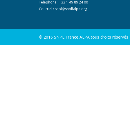
Téléphone : +33 1 49 89 24 00
Courriel :
snpl@snplfalpa.org
© 2016 SNPL France ALPA tous droits réservés - 