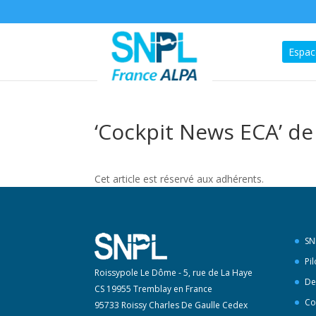
Espac
‘Cockpit News ECA’ d
Cet article est réservé aux adhérents.
SN
Pi
Roissypole Le Dôme - 5, rue de La Haye
De
CS 19955 Tremblay en France
Co
95733 Roissy Charles De Gaulle Cedex