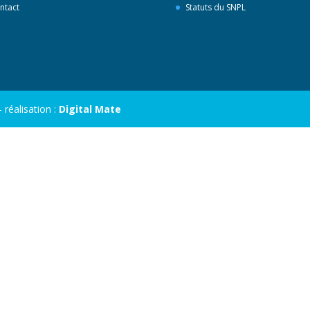
ntact
Statuts du SNPL
réalisation :
Digital Mate