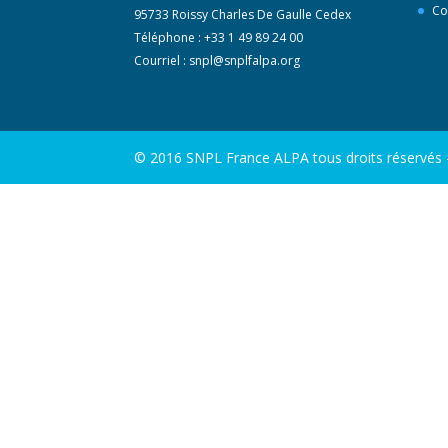
Co
95733 Roissy Charles De Gaulle Cedex
Téléphone : +33 1 49 89 24 00
Courriel :
snpl@snplfalpa.org
© 2016 SNPL France ALPA tous droits réservés - 