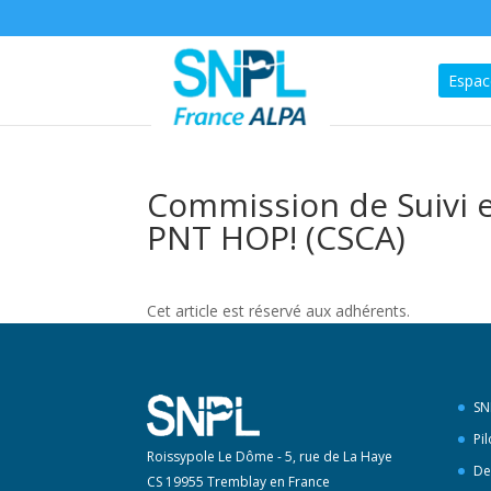
Espac
Commission de Suivi e
PNT HOP! (CSCA)
Cet article est réservé aux adhérents.
SN
Pi
Roissypole Le Dôme - 5, rue de La Haye
De
CS 19955 Tremblay en France