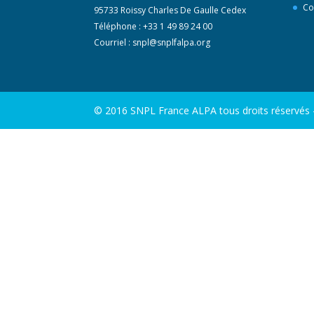
Co
95733 Roissy Charles De Gaulle Cedex
Téléphone : +33 1 49 89 24 00
Courriel :
snpl@snplfalpa.org
© 2016 SNPL France ALPA tous droits réservés - 