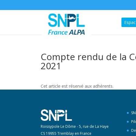
Espac
Compte rendu de la C
2021
Cet article est réservé aux adhérents.
SN
Pi
Roissypole Le Dôme - 5, rue de La Haye
De
CS 19955 Tremblay en France