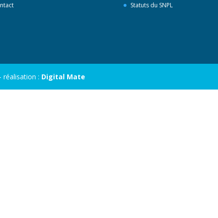
ntact
Statuts du SNPL
réalisation :
Digital Mate