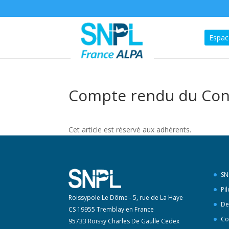
Espac
Compte rendu du Cons
Cet article est réservé aux adhérents.
SN
Pi
Roissypole Le Dôme - 5, rue de La Haye
De
CS 19955 Tremblay en France
Co
95733 Roissy Charles De Gaulle Cedex