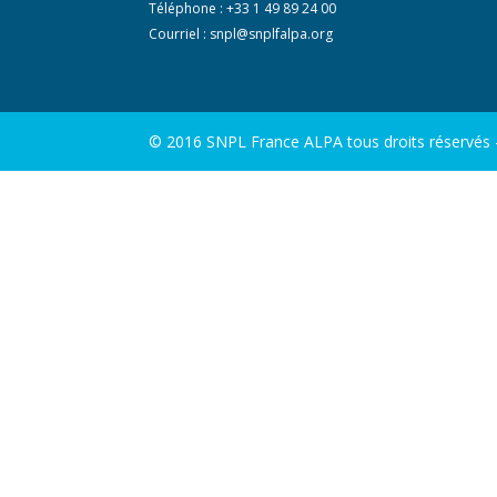
Téléphone : +33 1 49 89 24 00
Courriel :
snpl@snplfalpa.org
© 2016 SNPL France ALPA tous droits réservés - 