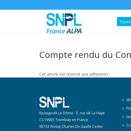
Espac
Compte rendu du Cons
Cet article est réservé aux adhérents.
SN
Pi
Roissypole Le Dôme - 5, rue de La Haye
De
CS 19955 Tremblay en France
Co
95733 Roissy Charles De Gaulle Cedex