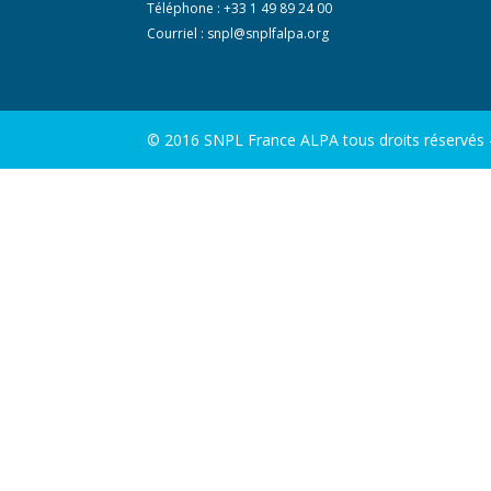
Téléphone : +33 1 49 89 24 00
Courriel :
snpl@snplfalpa.org
© 2016 SNPL France ALPA tous droits réservés - 