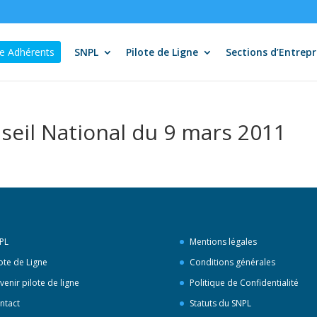
e Adhérents
SNPL
Pilote de Ligne
Sections d’Entrepr
eil National du 9 mars 2011
PL
Mentions légales
lote de Ligne
Conditions générales
venir pilote de ligne
Politique de Confidentialité
ntact
Statuts du SNPL