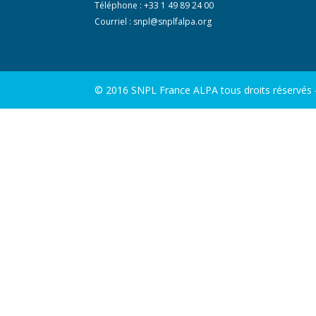
Téléphone : +33 1 49 89 24 00
Courriel :
snpl@snplfalpa.org
© 2016 SNPL France ALPA tous droits réservés - 