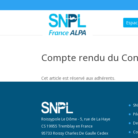
Espac
Compte rendu du Cons
Cet article est réservé aux adhérents.
SN
Pi
Roissypole Le Dôme - 5, rue de La Haye
De
CS 19955 Tremblay en France
Co
95733 Roissy Charles De Gaulle Cedex