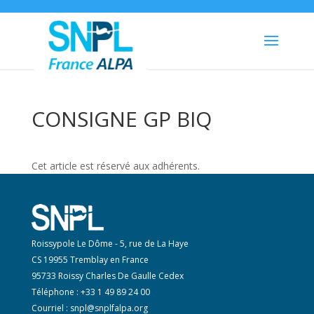
CONSIGNE GP BIQ
Cet article est réservé aux adhérents.
Roissypole Le Dôme - 5, rue de La Haye
CS 19955 Tremblay en France
95733 Roissy Charles De Gaulle Cedex
Téléphone : +33 1 49 89 24 00
Courriel :
snpl@snplfalpa.org