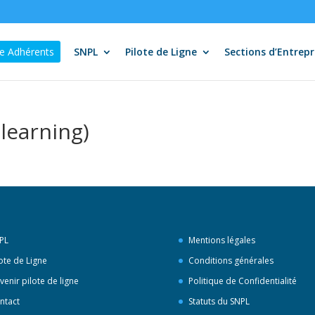
e Adhérents
SNPL
Pilote de Ligne
Sections d’Entrepr
learning)
PL
Mentions légales
lote de Ligne
Conditions générales
venir pilote de ligne
Politique de Confidentialité
ntact
Statuts du SNPL