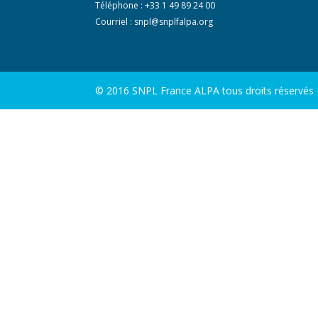
Téléphone : +33 1 49 89 24 00
Courriel :
snpl@snplfalpa.org
© 2016 SNPL France ALPA tous droits réservés - 