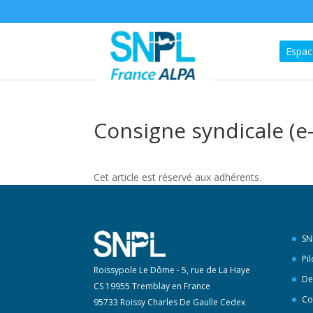
Espac
Consigne syndicale (e-
Cet article est réservé aux adhérents.
SN
Pi
Roissypole Le Dôme - 5, rue de La Haye
De
CS 19955 Tremblay en France
Co
95733 Roissy Charles De Gaulle Cedex