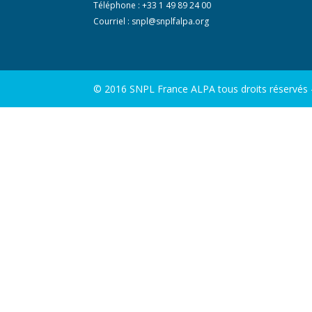
Téléphone : +33 1 49 89 24 00
Courriel :
snpl@snplfalpa.org
© 2016 SNPL France ALPA tous droits réservés - 