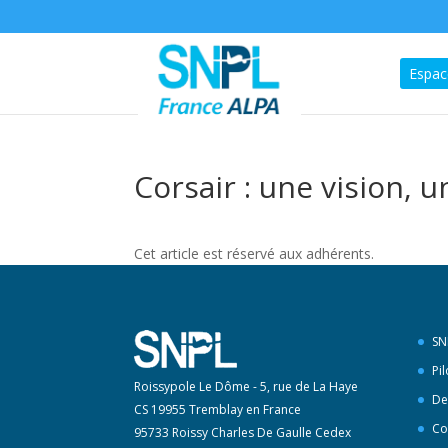
Espac
Corsair : une vision, 
Cet article est réservé aux adhérents.
SN
Pi
Roissypole Le Dôme - 5, rue de La Haye
De
CS 19955 Tremblay en France
Co
95733 Roissy Charles De Gaulle Cedex