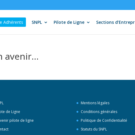
e Adhérents
SNPL
Pilote de Ligne
Sections d’Entrepr
un avenir…
PL
Mentions légales
lote de Ligne
Conditions générales
venir pilote de ligne
Politique de Confidentialité
ntact
Statuts du SNPL