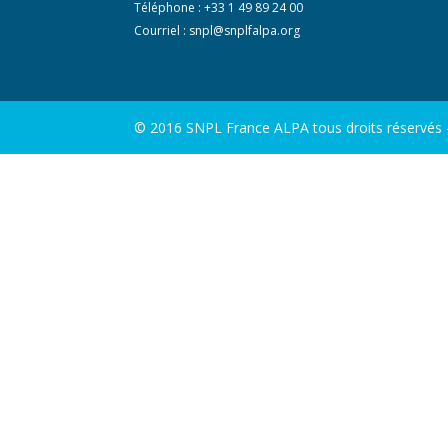
Téléphone : +33 1 49 89 24 00
Courriel :
snpl@snplfalpa.org
© 2016 SNPL France ALPA tous droits réservés - 