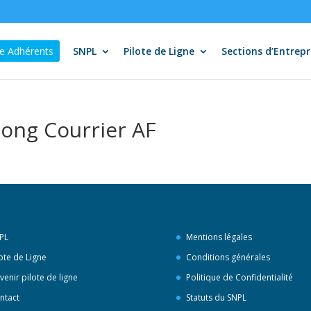
e Adhérents
SNPL
Pilote de Ligne
Sections d’Entrepr
Long Courrier AF
PL
Mentions légales
lote de Ligne
Conditions générales
venir pilote de ligne
Politique de Confidentialité
ntact
Statuts du SNPL