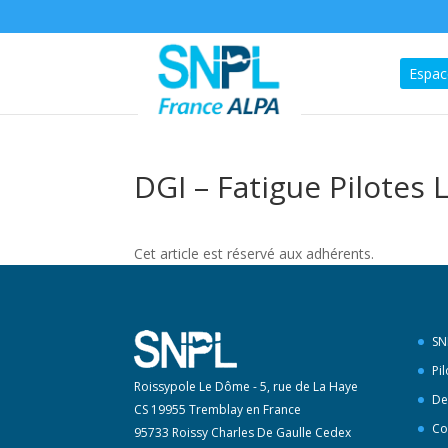
Espac
DGI – Fatigue Pilotes 
Cet article est réservé aux adhérents.
SN
Pi
Roissypole Le Dôme - 5, rue de La Haye
De
CS 19955 Tremblay en France
Co
95733 Roissy Charles De Gaulle Cedex