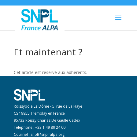
Et maintenant ?
Cet article est réservé aux adhérents.
Roissypole Le Dôme - 5, rue de La Haye
CS 19955 Tremblay en France
95733 Roissy Charles De Gaulle Cedex
Téléphone : +33 1 49 89 24 00
Courriel :
snpl@snplfalpa.org