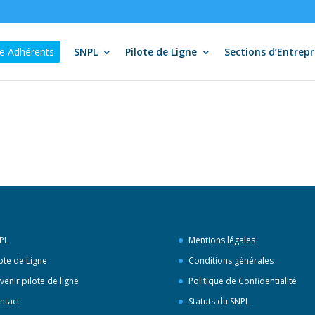
e Adhérents
SNPL
Pilote de Ligne
Sections d’Entrepr
PL
Mentions légales
lote de Ligne
Conditions générales
venir pilote de ligne
Politique de Confidentialité
ntact
Statuts du SNPL