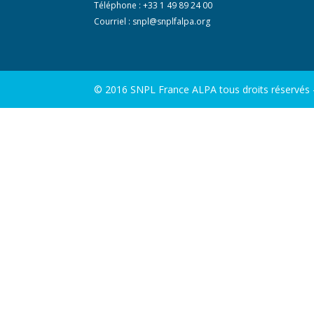
Téléphone : +33 1 49 89 24 00
Courriel :
snpl@snplfalpa.org
© 2016 SNPL France ALPA tous droits réservés - 