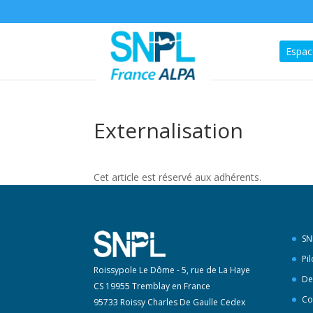
Espac
Externalisation
Cet article est réservé aux adhérents.
SN
Pi
Roissypole Le Dôme - 5, rue de La Haye
De
CS 19955 Tremblay en France
Co
95733 Roissy Charles De Gaulle Cedex