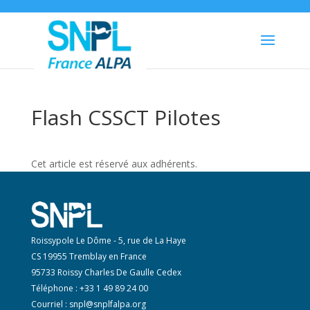
Flash CSSCT Pilotes
Cet article est réservé aux adhérents.
Roissypole Le Dôme - 5, rue de La Haye
CS 19955 Tremblay en France
95733 Roissy Charles De Gaulle Cedex
Téléphone : +33 1 49 89 24 00
Courriel :
snpl@snplfalpa.org