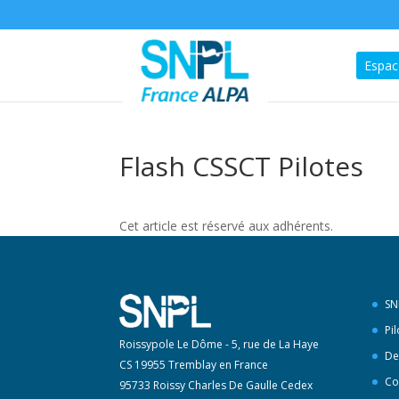
Espac
Flash CSSCT Pilotes
Cet article est réservé aux adhérents.
SN
Pi
Roissypole Le Dôme - 5, rue de La Haye
De
CS 19955 Tremblay en France
Co
95733 Roissy Charles De Gaulle Cedex