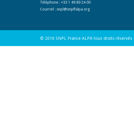
Téléphone : +33 1 49 89 24 00
Courriel :
snpl@snplfalpa.org
© 2016 SNPL France ALPA tous droits réservés - 