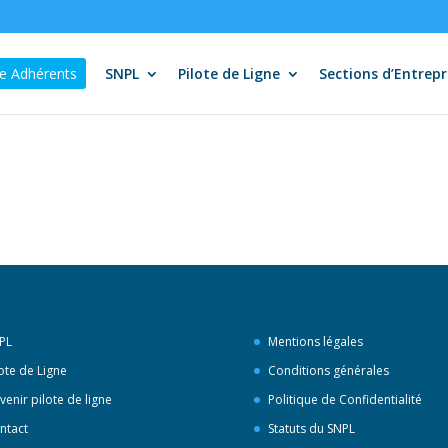
e Adhérents
SNPL
Pilote de Ligne
Sections d’Entrepr
PL
Mentions légales
lote de Ligne
Conditions générales
venir pilote de ligne
Politique de Confidentialité
ntact
Statuts du SNPL