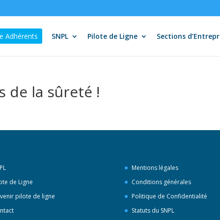
e Adhérents
SNPL
Pilote de Ligne
Sections d’Entrepr
s de la sûreté !
PL
Mentions légales
lote de Ligne
Conditions générales
venir pilote de ligne
Politique de Confidentialité
ntact
Statuts du SNPL