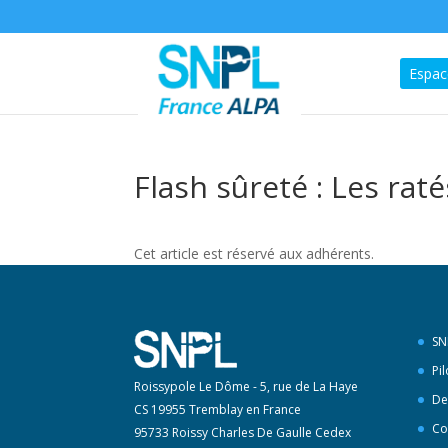
Espac
Flash sûreté : Les raté
Cet article est réservé aux adhérents.
SN
Pi
Roissypole Le Dôme - 5, rue de La Haye
De
CS 19955 Tremblay en France
Co
95733 Roissy Charles De Gaulle Cedex