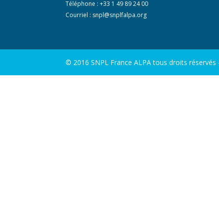
Téléphone : +33 1 49 89 24 00
Courriel :
snpl@snplfalpa.org
© 2016 SNPL France ALPA tous droits réservés - 