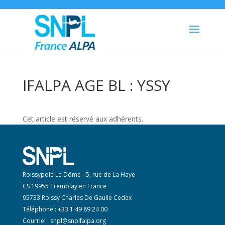
IFALPA AGE BL : YSSY
Cet article est réservé aux adhérents.
Roissypole Le Dôme - 5, rue de La Haye
CS 19955 Tremblay en France
95733 Roissy Charles De Gaulle Cedex
Téléphone : +33 1 49 89 24 00
Courriel :
snpl@snplfalpa.org