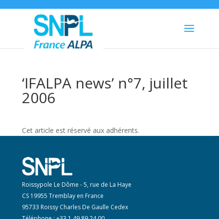
‘IFALPA news’ n°7, juillet
2006
Cet article est réservé aux adhérents.
Roissypole Le Dôme - 5, rue de La Haye
CS 19955 Tremblay en France
95733 Roissy Charles De Gaulle Cedex
Téléphone : +33 1 49 89 24 00