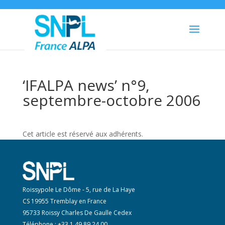
‘IFALPA news’ n°9,
septembre-octobre 2006
Cet article est réservé aux adhérents.
Roissypole Le Dôme - 5, rue de La Haye
CS 19955 Tremblay en France
95733 Roissy Charles De Gaulle Cedex
Téléphone : +33 1 49 89 24 00