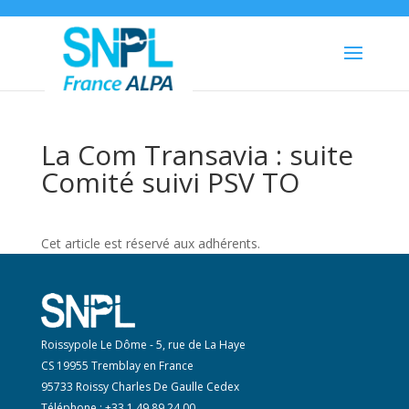
La Com Transavia : suite
Comité suivi PSV TO
Cet article est réservé aux adhérents.
Roissypole Le Dôme - 5, rue de La Haye
CS 19955 Tremblay en France
95733 Roissy Charles De Gaulle Cedex
Téléphone : +33 1 49 89 24 00