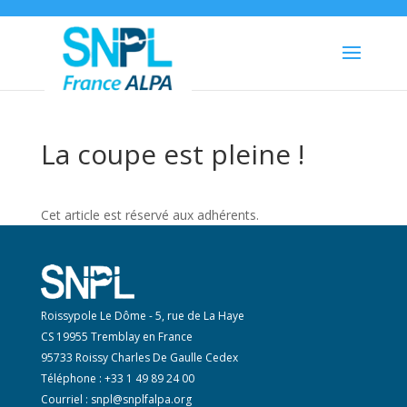
La coupe est pleine !
Cet article est réservé aux adhérents.
Roissypole Le Dôme - 5, rue de La Haye
CS 19955 Tremblay en France
95733 Roissy Charles De Gaulle Cedex
Téléphone : +33 1 49 89 24 00
Courriel :
snpl@snplfalpa.org