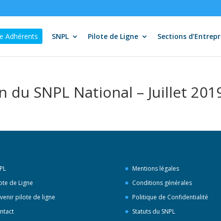
e Adhérents
SNPL
Pilote de Ligne
Sections d’Entrepr
n du SNPL National – Juillet 201
PL
Mentions légales
lote de Ligne
Conditions générales
venir pilote de ligne
Politique de Confidentialité
ntact
Statuts du SNPL