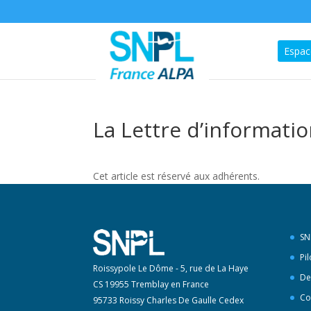
Espac
La Lettre d’informatio
Cet article est réservé aux adhérents.
SN
Pi
Roissypole Le Dôme - 5, rue de La Haye
De
CS 19955 Tremblay en France
Co
95733 Roissy Charles De Gaulle Cedex