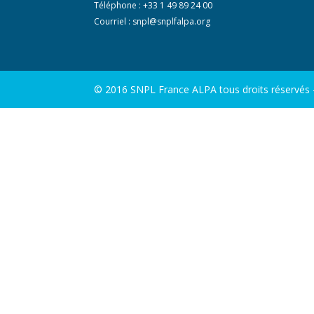
Téléphone : +33 1 49 89 24 00
Courriel :
snpl@snplfalpa.org
© 2016 SNPL France ALPA tous droits réservés - 