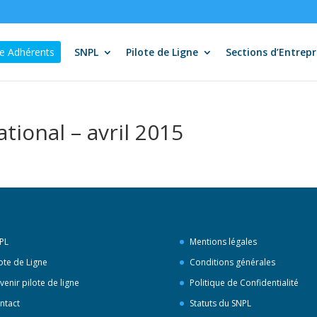
e Adhérents
SNPL
Pilote de Ligne
Sections d’Entrepr
tional – avril 2015
PL
Mentions légales
lote de Ligne
Conditions générales
venir pilote de ligne
Politique de Confidentialité
ntact
Statuts du SNPL