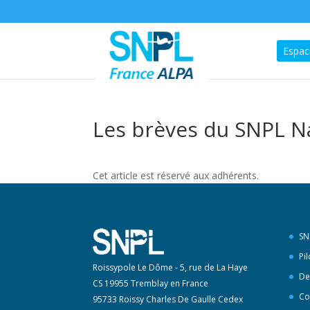
Espac
Les brèves du SNPL Na
Cet article est réservé aux adhérents.
SN
Pi
Roissypole Le Dôme - 5, rue de La Haye
De
CS 19955 Tremblay en France
Co
95733 Roissy Charles De Gaulle Cedex