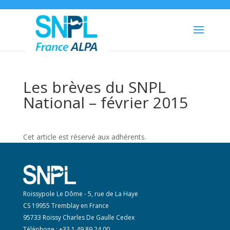
Les brèves du SNPL
National – février 2015
Cet article est réservé aux adhérents.
Roissypole Le Dôme - 5, rue de La Haye
CS 19955 Tremblay en France
95733 Roissy Charles De Gaulle Cedex
Téléphone : +33 1 49 89 24 00