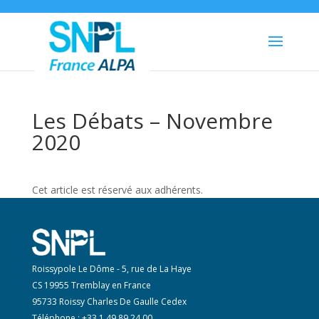
Les Débats – Novembre
2020
Cet article est réservé aux adhérents.
Roissypole Le Dôme - 5, rue de La Haye
CS 19955 Tremblay en France
95733 Roissy Charles De Gaulle Cedex
Téléphone : +33 1 49 89 24 00