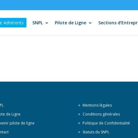
e Adhérents
SNPL
Pilote de Ligne
Sections d’Entrepr
PL
Mentions légales
lote de Ligne
Conditions générales
venir pilote de ligne
Politique de Confidentialité
ntact
Statuts du SNPL