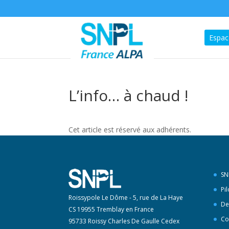
Espac
L’info… à chaud !
Cet article est réservé aux adhérents.
SN
Pi
Roissypole Le Dôme - 5, rue de La Haye
De
CS 19955 Tremblay en France
Co
95733 Roissy Charles De Gaulle Cedex