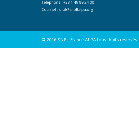
Téléphone : +33 1 49 89 24 00
Courriel :
snpl@snplfalpa.org
© 2016 SNPL France ALPA tous droits réservés - 