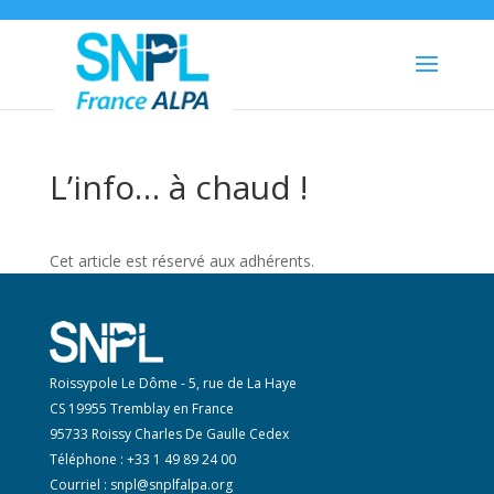
L’info… à chaud !
Cet article est réservé aux adhérents.
Roissypole Le Dôme - 5, rue de La Haye
CS 19955 Tremblay en France
95733 Roissy Charles De Gaulle Cedex
Téléphone : +33 1 49 89 24 00
Courriel :
snpl@snplfalpa.org