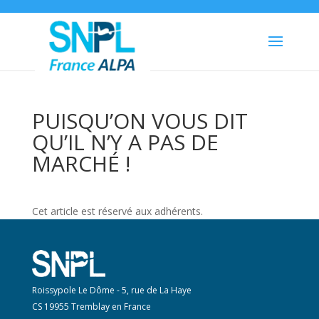
PUISQU’ON VOUS DIT
QU’IL N’Y A PAS DE
MARCHÉ !
Cet article est réservé aux adhérents.
Roissypole Le Dôme - 5, rue de La Haye
CS 19955 Tremblay en France