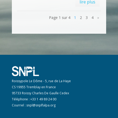
lire plus
Page 1 sur 4
1
2
3
4
»
Roissypole Le Dôme - 5, rue de La Haye
CS 19955 Tremblay en France
95733 Roissy Charles De Gaulle Cedex
Téléphone : +33 1 49 89 24 00
Courriel :
snpl@snplfalpa.org