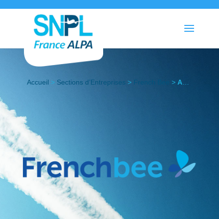
Accueil
>
Sections d’Entreprises
>
French Bee
>
Actualités