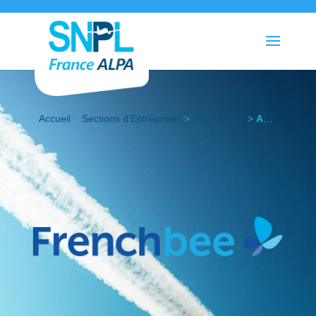
Accueil
>
Sections d’Entreprises
>
French Bee
>
Actualités