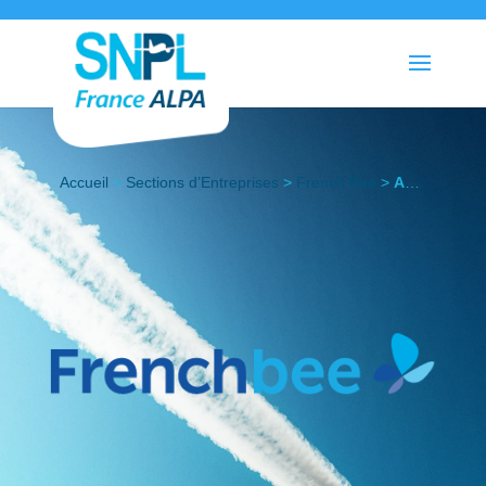
Accueil
>
Sections d’Entreprises
>
French Bee
>
Actualités