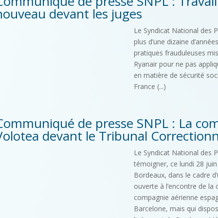
Communiqué de presse SNPL : Travail 
nouveau devant les juges
Le Syndicat National des P
plus d’une dizaine d’année
pratiques frauduleuses mi
Ryanair pour ne pas applique
en matière de sécurité soci
France (...)
Communiqué de presse SNPL : La com
Volotea devant le Tribunal Correction
Le Syndicat National des Pi
témoigner, ce lundi 28 jui
Bordeaux, dans le cadre d’u
ouverte à l’encontre de l
compagnie aérienne espagnol
Barcelone, mais qui dispose