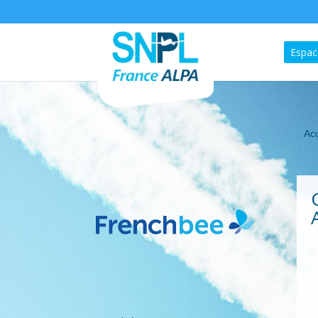
Espac
Acc