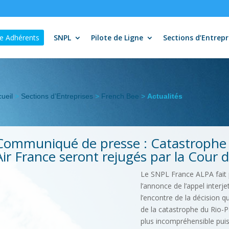
e Adhérents
SNPL
Pilote de Ligne
Sections d’Entrepr
ueil
>
Sections d’Entreprises
>
French Bee
>
Actualités
Communiqué de presse : Catastrophe d
Air France seront rejugés par la Cour d
Le SNPL France ALPA fait
l’annonce de l’appel interj
l’encontre de la décision q
de la catastrophe du Rio-Pa
plus incompréhensible puis