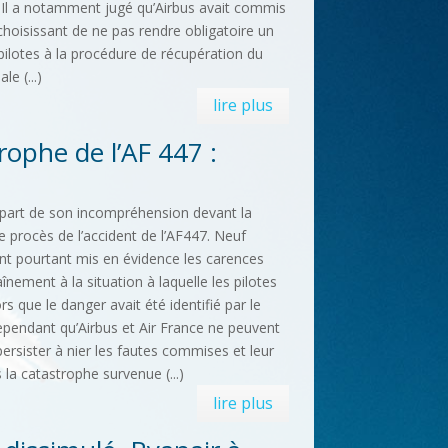
 Il a notamment jugé qu’Airbus avait commis
choisissant de ne pas rendre obligatoire un
pilotes à la procédure de récupération du
e (...)
lire plus
ophe de l’AF 447 :
part de son incompréhension devant la
e procès de l’accident de l’AF447. Neuf
nt pourtant mis en évidence les carences
aînement à la situation à laquelle les pilotes
rs que le danger avait été identifié par le
cependant qu’Airbus et Air France ne peuvent
persister à nier les fautes commises et leur
 la catastrophe survenue (...)
lire plus